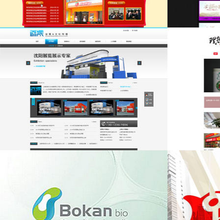
麻香辣语
纽约纽约摄影
砾晟展示
理想设计