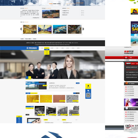
中茂置业(香港）
卓亚视觉摄影
云田高科
非动不可