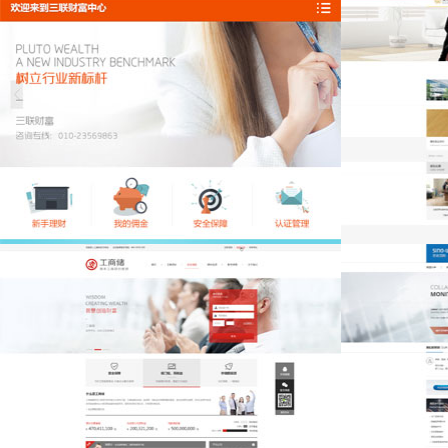
瑞佳建材
沈阳民族艺校
三联财富手机版
荣邦地板（辽