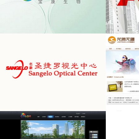
宝康生物
鹏博集团
圣捷罗视光机构
龙腾伟业