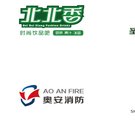
北北香饮品
圣雅迪医药