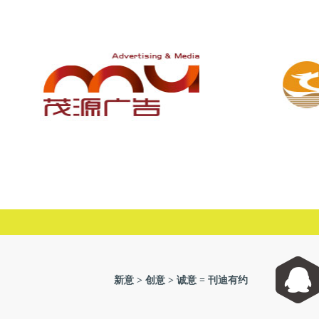
奥安消防
视觉装饰
茂源广告
龙腾无疆
新意 > 创意 > 诚意 = 刊迪有约