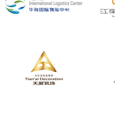
华海物流
江南春温泉洗
天爱装饰
昂力鼎